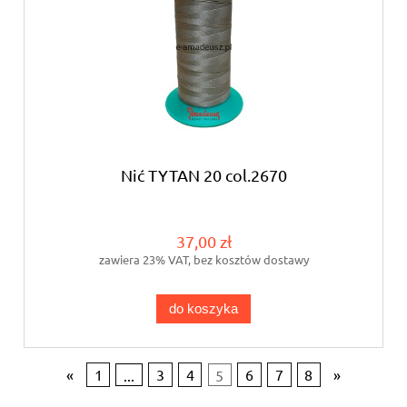
Nić TYTAN 20 col.2670
37,00 zł
zawiera 23% VAT, bez kosztów dostawy
do koszyka
«
1
...
3
4
5
6
7
8
»