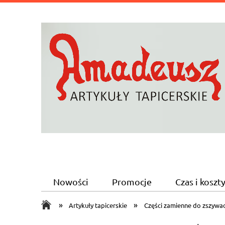
Nowości
Promocje
Czas i kosz
»
»
Artykuły tapicerskie
Części zamienne do zszywa