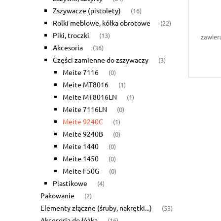
Zszywacze (pistolety)
(16)
Rolki meblowe, kółka obrotowe
(22)
Piki, troczki
(13)
zawier
Akcesoria
(36)
Części zamienne do zszywaczy
(3)
Meite 7116
(0)
Meite MT8016
(1)
Meite MT8016LN
(1)
Meite 7116LN
(0)
Meite 9240C
(1)
Meite 9240B
(0)
Meite 1440
(0)
Meite 1450
(0)
Meite F50G
(0)
Plastikowe
(4)
Pakowanie
(2)
Elementy złączne (śruby, nakrętki...)
(53)
Akcesoria do łóżka
(16)