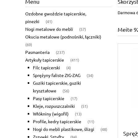
Menu
Skorzys
Darmowa do
Ozdobne gwoździe tapicerskie,
pinezki
(41)
Nogi metalowe do mebli
Meite 9
(57)
Okucia metalowe (podnośniki, łączniki)
(69)
Pasmanteria
(237)
Artykuły tapicerskie
(411)
Filc tapicerski
(4)
Sprężyny faliste ZIG-ZAG
(34)
Guziki tapicerskie, guziki
kryształowe
(56)
Pasy tapicerskie
(17)
Kleje, rozpuszczalniki
(51)
Włókniny (wigofil)
(13)
Profile, kedry tapicerskie
(11)
Nogi do mebli plastikowe, ślizgi
(48)
Spręż
Zszywki, Sztyfty
(84)