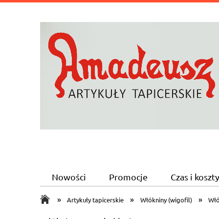
Nowości
Promocje
Czas i kosz
»
»
»
Artykuły tapicerskie
Włókniny (wigofil)
Włó