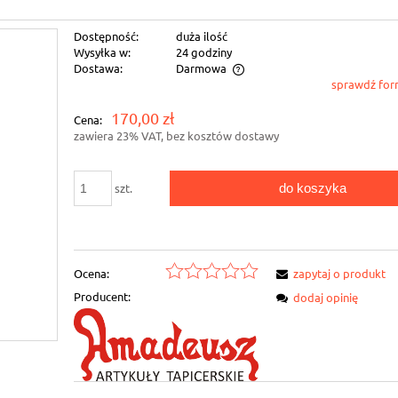
Dostępność:
duża ilość
Wysyłka w:
24 godziny
Dostawa:
Darmowa
sprawdź for
Cena nie zawiera ewentualnych kosztów
170,00 zł
Cena:
płatności
zawiera 23% VAT, bez kosztów dostawy
do koszyka
szt.
Ocena:
zapytaj o produkt
Producent:
dodaj opinię