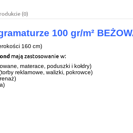
rodukcie (0)
entualnych kosztów
 o gramaturze 100 gr/m² BEŻO
erokości 160 cm)
bond
mają zastosowanie w:
owane, materace, poduszki i kołdry)
torby reklamowe, walizki, pokrowce)
renaż)
a)