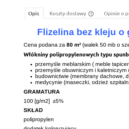
Opis
Koszty dostawy
Opinie o p
Cena nie zawiera ew
Flizelina bez kleju
płatności
Cena podana za
80 m²
(wałek 50 mb o sz
Włókniny polipropylenowych typu spun
przemyśle meblarskim ( meble tapicer
przemyśle obuwniczym i kaletniczym (
budownictwie (membrany dachowe, d
medycynie (maseczki, odzież szpitaln
GRAMATURA
100 [g/m2] ±5%
SKŁAD
polipropylen
dodatek koloryzujący