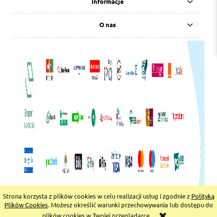
Informacje
O nas
Strona korzysta z plików cookies w celu realizacji usług i zgodnie z
Polityką
pokaż pełną wersję strony
Plików Cookies
. Możesz określić warunki przechowywania lub dostępu do
plików cookies w Twojej przeglądarce.