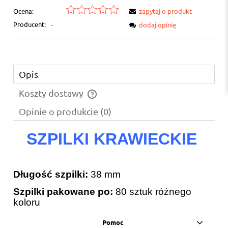
Ocena:
zapytaj o produkt
Producent:
-
dodaj opinię
Opis
Koszty dostawy
Cena nie zawiera ewentualnych kosztów płatności
Opinie o produkcie (0)
SZPILKI KRAWIECKIE
Długość szpilki:
38 mm
Szpilki pakowane po:
80 sztuk
różnego
koloru
Pomoc