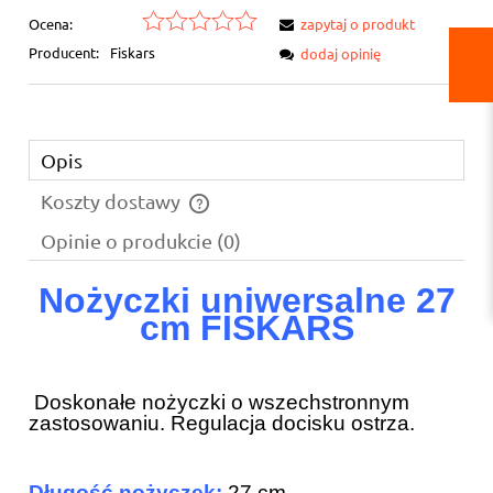
Ocena:
zapytaj o produkt
Producent:
Fiskars
dodaj opinię
Opis
Koszty dostawy
Cena nie zawiera ewentualnych kosztów płatności
Opinie o produkcie (0)
Nożyczki uniwersalne 27
cm FISKARS
Doskonałe nożyczki o wszechstronnym
zastosowaniu. Regulacja docisku ostrza.
Długość nożyczek:
27 cm