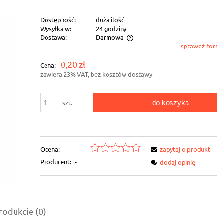
Dostępność:
duża ilość
Wysyłka w:
24 godziny
Dostawa:
Darmowa
sprawdź for
Cena nie zawiera ewentualnych kosztów
0,20 zł
Cena:
płatności
zawiera 23% VAT, bez kosztów dostawy
do koszyka
szt.
Ocena:
zapytaj o produkt
Producent:
-
dodaj opinię
rodukcie (0)