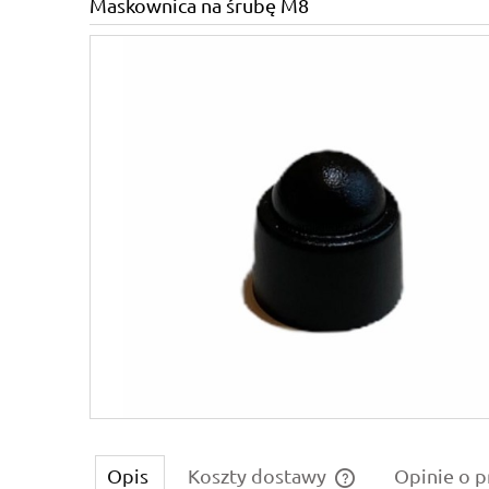
Maskownica na śrubę M8
Opis
Koszty dostawy
Opinie o p