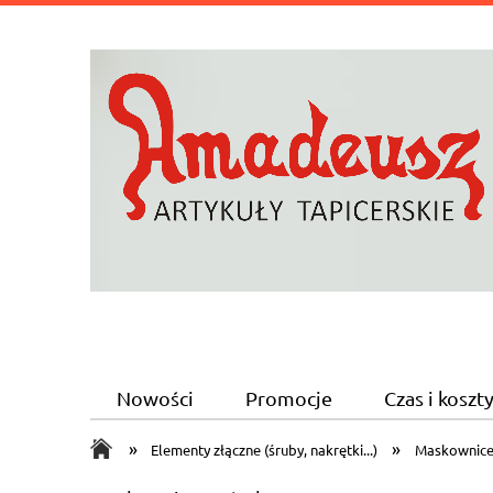
Nowości
Promocje
Czas i kosz
»
»
Elementy złączne (śruby, nakrętki...)
Maskownice