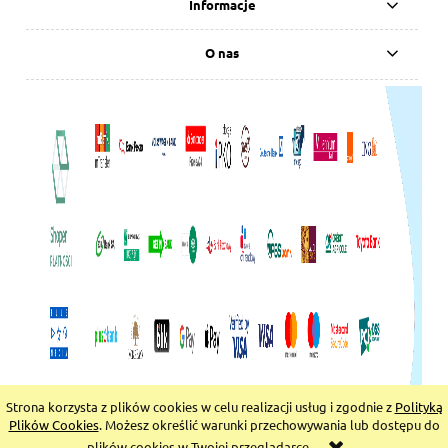
Informacje
O nas
Strona korzysta z plików cookies w celu realizacji usług i zgodnie z
Polityką
pokaż pełną wersję strony
Plików Cookies
. Możesz określić warunki przechowywania lub dostępu do
plików cookies w Twojej przeglądarce.