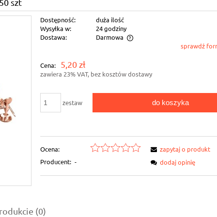
50 szt
Dostępność:
duża ilość
Wysyłka w:
24 godziny
Dostawa:
Darmowa
sprawdź for
Cena nie zawiera ewentualnych kosztów
5,20 zł
Cena:
płatności
zawiera 23% VAT, bez kosztów dostawy
do koszyka
zestaw
Ocena:
zapytaj o produkt
Producent:
-
dodaj opinię
rodukcie (0)