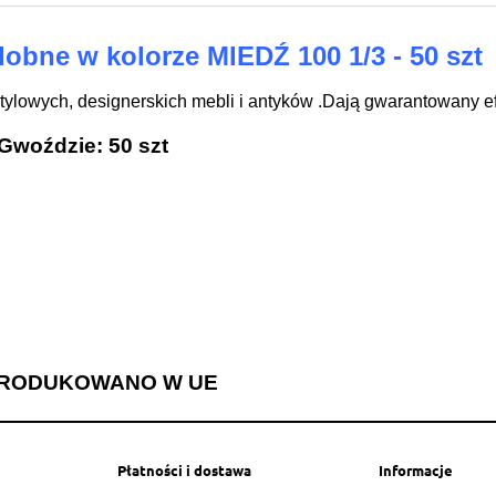
entualnych kosztów
obne w kolorze MIEDŹ 100 1/3 - 50 szt
lowych, designerskich mebli i antyków .Dają gwarantowany ef
Gwoździe: 50 szt
RODUKOWANO W UE
Płatności i dostawa
Informacje