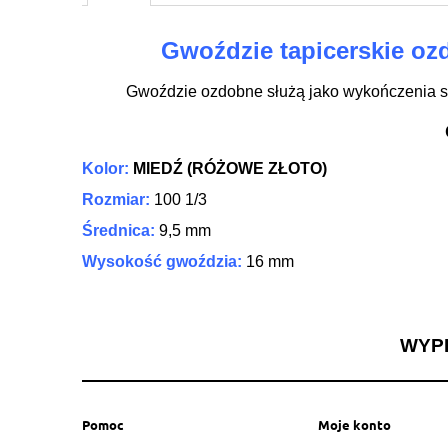
Cena nie zawiera ew
Gwoździe tapicerskie ozd
płatności
Gwoździe ozdobne służą jako wykończenia sty
Kolor:
MIEDŹ (RÓŻOWE ZŁOTO)
Rozmiar:
100 1/3
Średnica:
9,5 mm
Wysokość gwoździa:
16 mm
WYP
Pomoc
Moje konto