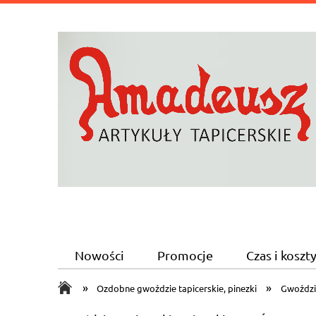
Nowości
Promocje
Czas i kosz
»
»
Ozdobne gwoździe tapicerskie, pinezki
Gwoździ