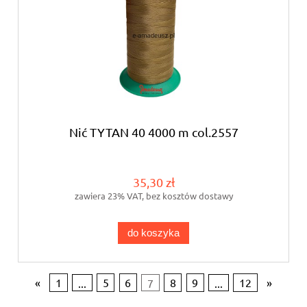
Nić TYTAN 40 4000 m col.2557
35,30 zł
zawiera 23% VAT, bez kosztów dostawy
do koszyka
«
1
...
5
6
7
8
9
...
12
»