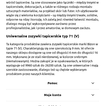
wśród tapicerów. Są one stosowane jako łączniki – między innymi w
tapicerstwie, dekoracjach, a także w różnego rodzaju montażu
sztucznych materiałów, na przykład skór lub futer. Ich użytkowanie
wiąże się z wieloma korzyściami – są między innymi trwałe, solidne,
odporne na rdzę i korozję. Ich zaletą jest również łatwość montażu,
dlatego mogą być wykorzystywane zarówno przez
profesjonalistów, jak i przez amatorów, w domowym zaciszu.
Uniwersalne zszywki tapicerskie typ 71 (V)
Ta kategoria produktów zawiera zszywki tapicerskie marki Bizon w
typie 71 (V). Charakteryzują się one szerokością 9 mm. W ofercie
naszego sklepu dostępne są one od długości 4 mm do długości 16
mm. Wykonano je ze stali nierdzewnej, w kolorze srebrnym
(niemalowanym). Można zakupić je w opakowaniach, w których
występuje od 9960 sztuk do 26200 sztuk. Są one uniwersalne i mają
szerokie zastosowanie, dlatego też są chętnie wybieranym
produktem przez naszych klientów.
Pomoc
Moje konto